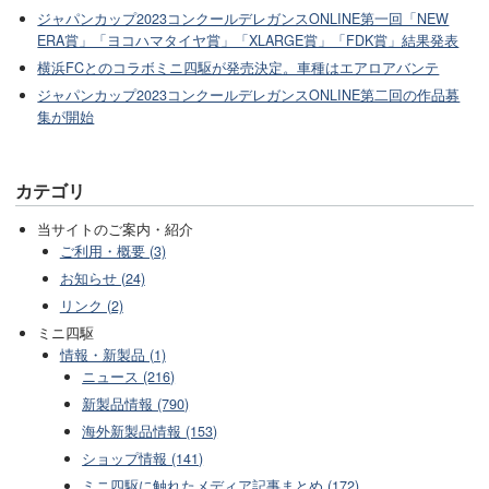
ジャパンカップ2023コンクールデレガンスONLINE第一回「NEW
ERA賞」「ヨコハマタイヤ賞」「XLARGE賞」「FDK賞」結果発表
横浜FCとのコラボミニ四駆が発売決定。車種はエアロアバンテ
ジャパンカップ2023コンクールデレガンスONLINE第二回の作品募
集が開始
カテゴリ
当サイトのご案内・紹介
ご利用・概要 (3)
お知らせ (24)
リンク (2)
ミニ四駆
情報・新製品 (1)
ニュース (216)
新製品情報 (790)
海外新製品情報 (153)
ショップ情報 (141)
ミニ四駆に触れたメディア記事まとめ (172)