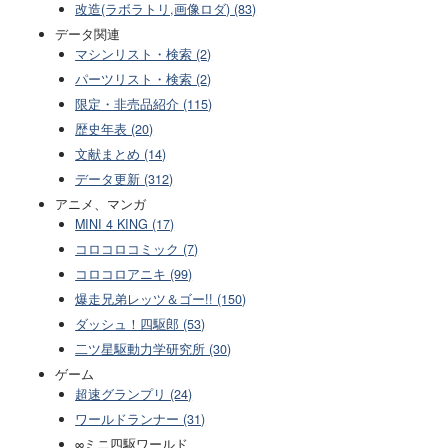
改造(ラボラトリ,画像ロダ) (83)
データ関連
マシンリスト・検索 (2)
パーツリスト・検索 (2)
限定・非売品紹介 (115)
歴史年表 (20)
文献まとめ (14)
データ更新 (312)
アニメ、マンガ
MINI 4 KING (17)
コロコロコミック (7)
コロコロアニキ (99)
爆走兄弟レッツ＆ゴー!! (150)
ダッシュ！四駆郎 (53)
二ツ星駆動力学研究所 (30)
ゲーム
超速グランプリ (24)
ワールドランナー (31)
∞ミニ四駆ワールド