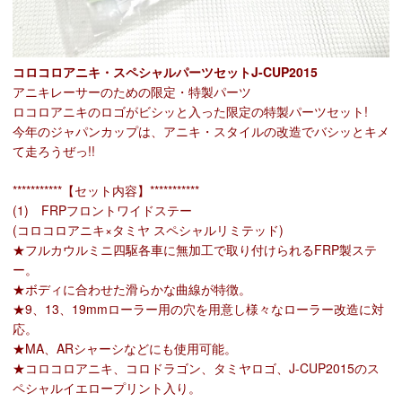
コロコロアニキ・スペシャルパーツセットJ-CUP2015
アニキレーサーのための限定・特製パーツ
ロコロアニキのロゴがビシッと入った限定の特製パーツセット!
今年のジャパンカップは、アニキ・スタイルの改造でバシッとキメ
て走ろうぜっ!!
***********【セット内容】***********
(1) FRPフロントワイドステー
(コロコロアニキ×タミヤ スペシャルリミテッド)
★フルカウルミニ四駆各車に無加工で取り付けられるFRP製ステ
ー。
★ボディに合わせた滑らかな曲線が特徴。
★9、13、19mmローラー用の穴を用意し様々なローラー改造に対
応。
★MA、ARシャーシなどにも使用可能。
★コロコロアニキ、コロドラゴン、タミヤロゴ、J-CUP2015のス
ペシャルイエロープリント入り。