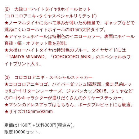
(2) 大径ローハイトタイヤ&ホイールセット
(コロコロアニキ×タミヤスペシャルリミテッド)
★ノーマルタイヤに比べて厚みが薄いため軽量で、ギャップなどで
跳ねにくいローハイトホイールの31mm大径タイプ。
★ディッシュホイールは特別色のイエローカラー。表面にホイール
直径・幅・オフセット量を彫刻。
★大径ローハイトタイヤは特別色のブルー。タイヤサイドには
「TAMIYA MINI4WD」「COROCORO ANIKI」のスペシャルホワ
イトプリント入り。
(3) コロコロアニキ・スペシャルステッカー
★コロコロアニキロゴ、ハイパーダッシュ!四駆郎、爆走兄弟レッ
ツ&ゴー!!リターンレーサーズ、ジャパンカップ2015、タミヤなど
のロゴやキャラクターが盛りだくさんのクリヤーステッカー。
★マシンのドレスアップはもちろん、ポータブルピットにも最適。
★サイズ:115mm×92mm
定価は1160円＋送料380円(税込み)。
限定10000セット。