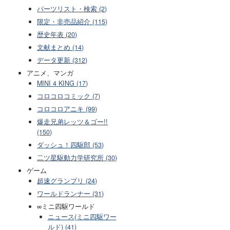
パーツリスト・検索 (2)
限定・非売品紹介 (115)
歴史年表 (20)
文献まとめ (14)
データ更新 (312)
アニメ、マンガ
MINI 4 KING (17)
コロコロコミック (7)
コロコロアニキ (99)
爆走兄弟レッツ＆ゴー!!
(150)
ダッシュ！四駆郎 (53)
二ツ星駆動力学研究所 (30)
ゲーム
超速グランプリ (24)
ワールドランナー (31)
∞ミニ四駆ワールド
ニュース(ミニ四駆ワー
ルド) (41)