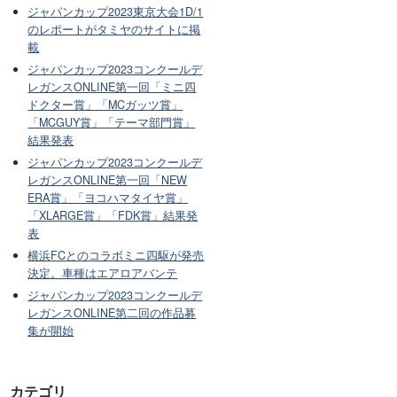
ジャパンカップ2023東京大会1D/1
のレポートがタミヤのサイトに掲
載
ジャパンカップ2023コンクールデ
レガンスONLINE第一回「ミニ四
ドクター賞」「MCガッツ賞」
「MCGUY賞」「テーマ部門賞」
結果発表
ジャパンカップ2023コンクールデ
レガンスONLINE第一回「NEW
ERA賞」「ヨコハマタイヤ賞」
「XLARGE賞」「FDK賞」結果発
表
横浜FCとのコラボミニ四駆が発売
決定。車種はエアロアバンテ
ジャパンカップ2023コンクールデ
レガンスONLINE第二回の作品募
集が開始
カテゴリ