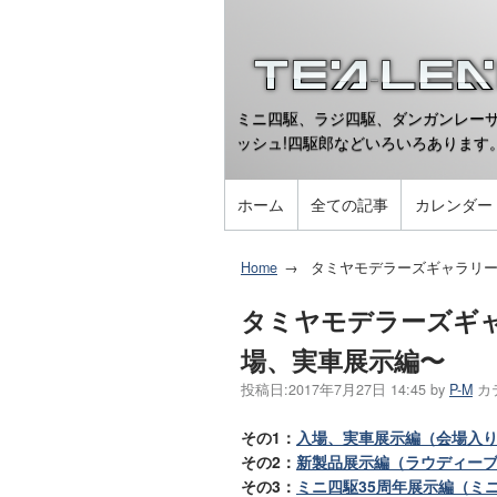
ミニ四駆、ラジ四駆、ダンガンレーサ
ッシュ!四駆郎などいろいろあります
ホーム
全ての記事
カレンダー
Home
タミヤモデラーズギャラリー
タミヤモデラーズギャ
場、実車展示編〜
投稿日:
2017年7月27日 14:45
by
P-M
カ
その1：
入場、実車展示編（会場入
その2：
新製品展示編（ラウディー
その3：
ミニ四駆35周年展示編（ミ