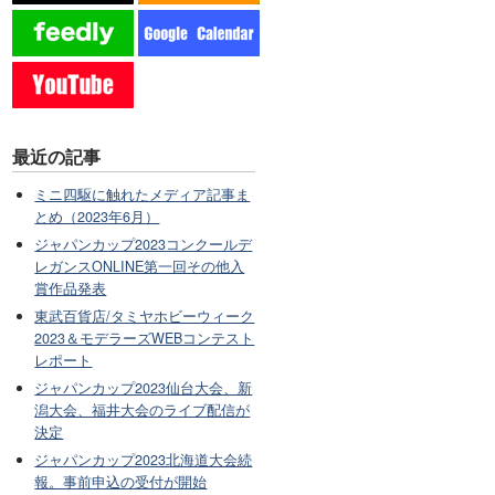
最近の記事
ミニ四駆に触れたメディア記事ま
とめ（2023年6月）
ジャパンカップ2023コンクールデ
レガンスONLINE第一回その他入
賞作品発表
東武百貨店/タミヤホビーウィーク
2023＆モデラーズWEBコンテスト
レポート
ジャパンカップ2023仙台大会、新
潟大会、福井大会のライブ配信が
決定
ジャパンカップ2023北海道大会続
報。事前申込の受付が開始