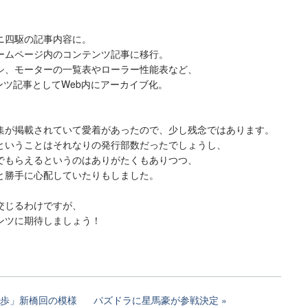
。
ニ四駆の記事内容に。
ームページ内のコンテンツ記事に移行。
シ、モーターの一覧表やローラー性能表など、
ツ記事としてWeb内にアーカイブ化。
集が掲載されていて愛着があったので、少し残念ではあります。
ということはそれなりの発行部数だったでしょうし、
でもらえるというのはありがたくもありつつ、
と勝手に心配していたりもしました。
交じるわけですが、
ンツに期待しましょう！
歩」新橋回の模様
パズドラに星馬豪が参戦決定