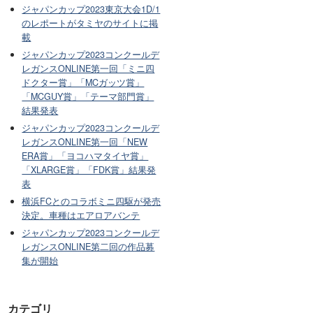
ジャパンカップ2023東京大会1D/1
のレポートがタミヤのサイトに掲
載
ジャパンカップ2023コンクールデ
レガンスONLINE第一回「ミニ四
ドクター賞」「MCガッツ賞」
「MCGUY賞」「テーマ部門賞」
結果発表
ジャパンカップ2023コンクールデ
レガンスONLINE第一回「NEW
ERA賞」「ヨコハマタイヤ賞」
「XLARGE賞」「FDK賞」結果発
表
横浜FCとのコラボミニ四駆が発売
決定。車種はエアロアバンテ
ジャパンカップ2023コンクールデ
レガンスONLINE第二回の作品募
集が開始
カテゴリ