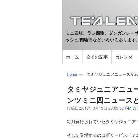
ミニ四駆、ラジ四駆、ダンガンレーサ
ッシュ!四駆郎などいろいろあります
ホーム
全ての記事
カレンダー
Home
タミヤジュニアニュースが2
タミヤジュニアニュー
ンツミニ四ニュース
投稿日:
2018年3月13日 23:09
by
P-M
カ
毎月発行されていたタミヤジュニアニ
そして登場するのは新サービス「ミ