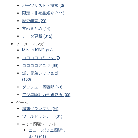
パーツリスト・検索 (2)
限定・非売品紹介 (115)
歴史年表 (20)
文献まとめ (14)
データ更新 (312)
アニメ、マンガ
MINI 4 KING (17)
コロコロコミック (7)
コロコロアニキ (99)
爆走兄弟レッツ＆ゴー!!
(150)
ダッシュ！四駆郎 (53)
二ツ星駆動力学研究所 (30)
ゲーム
超速グランプリ (24)
ワールドランナー (31)
∞ミニ四駆ワールド
ニュース(ミニ四駆ワー
ルド) (41)