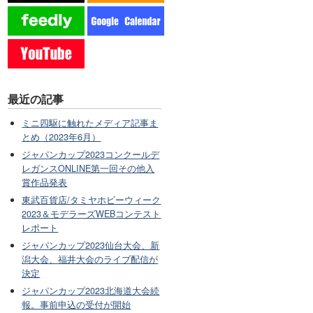
最近の記事
ミニ四駆に触れたメディア記事ま
とめ（2023年6月）
ジャパンカップ2023コンクールデ
レガンスONLINE第一回その他入
賞作品発表
東武百貨店/タミヤホビーウィーク
2023＆モデラーズWEBコンテスト
レポート
ジャパンカップ2023仙台大会、新
潟大会、福井大会のライブ配信が
決定
ジャパンカップ2023北海道大会続
報。事前申込の受付が開始