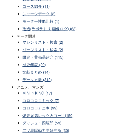
コース紹介 (11)
シャーシデータ (2)
モーター性能比較 (1)
改造(ラボラトリ,画像ロダ) (83)
データ関連
マシンリスト・検索 (2)
パーツリスト・検索 (2)
限定・非売品紹介 (115)
歴史年表 (20)
文献まとめ (14)
データ更新 (312)
アニメ、マンガ
MINI 4 KING (17)
コロコロコミック (7)
コロコロアニキ (99)
爆走兄弟レッツ＆ゴー!! (150)
ダッシュ！四駆郎 (53)
二ツ星駆動力学研究所 (30)