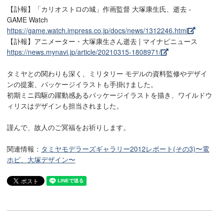
【訃報】「カリオストロの城」作画監督 大塚康生氏、逝去 -
GAME Watch
https://game.watch.impress.co.jp/docs/news/1312246.html
【訃報】アニメーター・大塚康生さん逝去 | マイナビニュース
https://news.mynavi.jp/article/20210315-1808971/
タミヤとの関わりも深く、ミリタリー モデルの資料監修やデザイ
ンの提案、パッケージイラストも手掛けました。
初期ミニ四駆の躍動感あるパッケージイラストを描き、ワイルドウ
ィリスはデザインも担当されました。
謹んで、故人のご冥福をお祈りします。
関連情報：
タミヤモデラーズギャラリー2012レポート(その3)〜電
ホビ、大塚デザイン〜