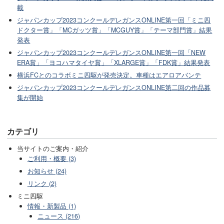
載
ジャパンカップ2023コンクールデレガンスONLINE第一回「ミニ四
ドクター賞」「MCガッツ賞」「MCGUY賞」「テーマ部門賞」結果
発表
ジャパンカップ2023コンクールデレガンスONLINE第一回「NEW
ERA賞」「ヨコハマタイヤ賞」「XLARGE賞」「FDK賞」結果発表
横浜FCとのコラボミニ四駆が発売決定。車種はエアロアバンテ
ジャパンカップ2023コンクールデレガンスONLINE第二回の作品募
集が開始
カテゴリ
当サイトのご案内・紹介
ご利用・概要 (3)
お知らせ (24)
リンク (2)
ミニ四駆
情報・新製品 (1)
ニュース (216)