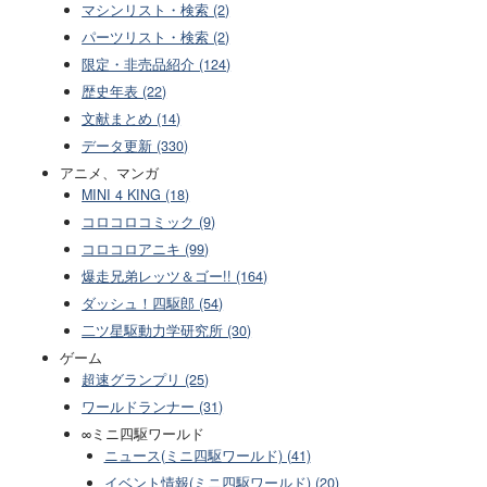
マシンリスト・検索 (2)
パーツリスト・検索 (2)
限定・非売品紹介 (124)
歴史年表 (22)
文献まとめ (14)
データ更新 (330)
アニメ、マンガ
MINI 4 KING (18)
コロコロコミック (9)
コロコロアニキ (99)
爆走兄弟レッツ＆ゴー!! (164)
ダッシュ！四駆郎 (54)
二ツ星駆動力学研究所 (30)
ゲーム
超速グランプリ (25)
ワールドランナー (31)
∞ミニ四駆ワールド
ニュース(ミニ四駆ワールド) (41)
イベント情報(ミニ四駆ワールド) (20)