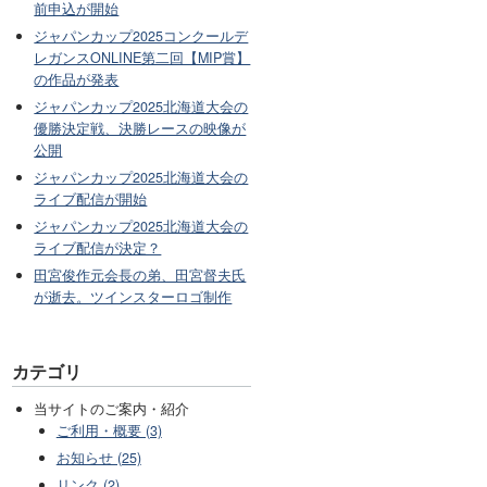
前申込が開始
ジャパンカップ2025コンクールデ
レガンスONLINE第二回【MIP賞】
の作品が発表
ジャパンカップ2025北海道大会の
優勝決定戦、決勝レースの映像が
公開
ジャパンカップ2025北海道大会の
ライブ配信が開始
ジャパンカップ2025北海道大会の
ライブ配信が決定？
田宮俊作元会長の弟、田宮督夫氏
が逝去。ツインスターロゴ制作
カテゴリ
当サイトのご案内・紹介
ご利用・概要 (3)
お知らせ (25)
リンク (2)