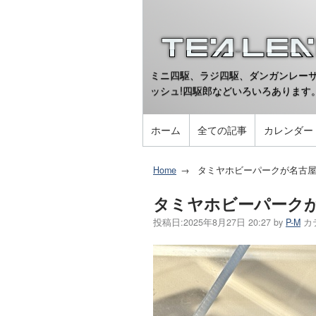
ミニ四駆、ラジ四駆、ダンガンレーサ
ッシュ!四駆郎などいろいろあります
ホーム
全ての記事
カレンダー
Home
タミヤホビーパークが名古
タミヤホビーパーク
投稿日:
2025年8月27日 20:27
by
P-M
カ