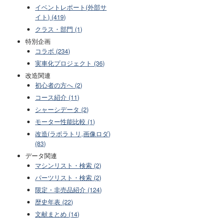
イベントレポート(外部サ
イト) (419)
クラス・部門 (1)
特別企画
コラボ (234)
実車化プロジェクト (36)
改造関連
初心者の方へ (2)
コース紹介 (11)
シャーシデータ (2)
モーター性能比較 (1)
改造(ラボラトリ,画像ロダ)
(83)
データ関連
マシンリスト・検索 (2)
パーツリスト・検索 (2)
限定・非売品紹介 (124)
歴史年表 (22)
文献まとめ (14)