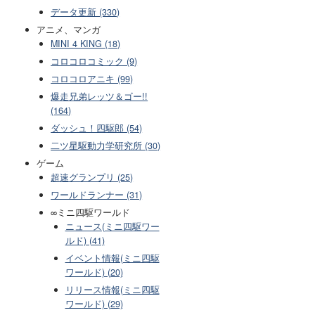
データ更新 (330)
アニメ、マンガ
MINI 4 KING (18)
コロコロコミック (9)
コロコロアニキ (99)
爆走兄弟レッツ＆ゴー!!
(164)
ダッシュ！四駆郎 (54)
二ツ星駆動力学研究所 (30)
ゲーム
超速グランプリ (25)
ワールドランナー (31)
∞ミニ四駆ワールド
ニュース(ミニ四駆ワー
ルド) (41)
イベント情報(ミニ四駆
ワールド) (20)
リリース情報(ミニ四駆
ワールド) (29)