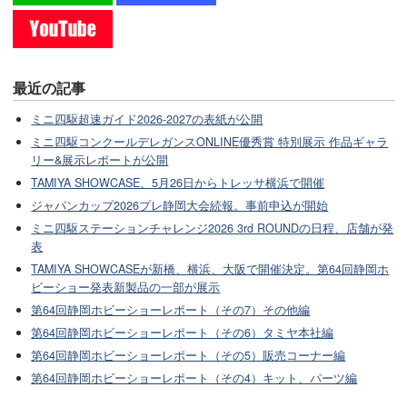
最近の記事
ミニ四駆超速ガイド2026-2027の表紙が公開
ミニ四駆コンクールデレガンスONLINE優秀賞 特別展示 作品ギャラ
リー&展示レポートが公開
TAMIYA SHOWCASE、5月26日からトレッサ横浜で開催
ジャパンカップ2026プレ静岡大会続報。事前申込が開始
ミニ四駆ステーションチャレンジ2026 3rd ROUNDの日程、店舗が発
表
TAMIYA SHOWCASEが新橋、横浜、大阪で開催決定。第64回静岡ホ
ビーショー発表新製品の一部が展示
第64回静岡ホビーショーレポート（その7）その他編
第64回静岡ホビーショーレポート（その6）タミヤ本社編
第64回静岡ホビーショーレポート（その5）販売コーナー編
第64回静岡ホビーショーレポート（その4）キット、パーツ編