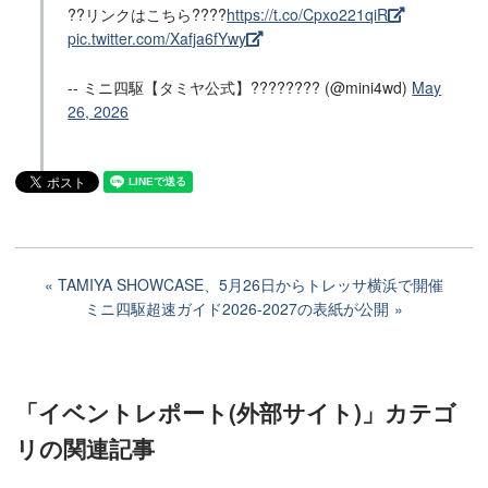
??リンクはこちら????
https://t.co/Cpxo221qiR
pic.twitter.com/Xafja6fYwy
-- ミニ四駆【タミヤ公式】???????? (@mini4wd)
May
26, 2026
TAMIYA SHOWCASE、5月26日からトレッサ横浜で開催
ミニ四駆超速ガイド2026-2027の表紙が公開
「イベントレポート(外部サイト)」カテゴ
リ
の関連記事