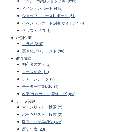
イベント情報(ショップ等) (291)
イベントレポート (415)
ショップ、コースレポート (61)
イベントレポート(外部サイト) (460)
クラス・部門 (1)
特別企画
コラボ (249)
実車化プロジェクト (36)
改造関連
初心者の方へ (2)
コース紹介 (11)
シャーシデータ (2)
モーター性能比較 (1)
改造(ラボラトリ,画像ロダ) (83)
データ関連
マシンリスト・検索 (2)
パーツリスト・検索 (2)
限定・非売品紹介 (126)
歴史年表 (23)