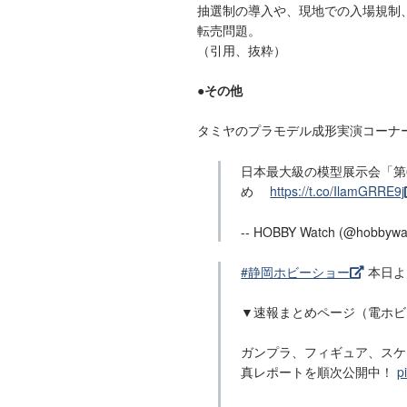
抽選制の導入や、現地での入場規制
転売問題。
（引用、抜粋）
●その他
タミヤのプラモデル成形実演コーナ
日本最大級の模型展示会「第6
め
https://t.co/IlamGRRE9j
-- HOBBY Watch (@hobbywa
#静岡ホビーショー
本日よ
▼速報まとめページ（電ホビ
ガンプラ、フィギュア、スケ
真レポートを順次公開中！
p