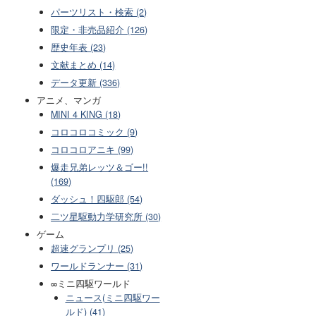
パーツリスト・検索 (2)
限定・非売品紹介 (126)
歴史年表 (23)
文献まとめ (14)
データ更新 (336)
アニメ、マンガ
MINI 4 KING (18)
コロコロコミック (9)
コロコロアニキ (99)
爆走兄弟レッツ＆ゴー!!
(169)
ダッシュ！四駆郎 (54)
二ツ星駆動力学研究所 (30)
ゲーム
超速グランプリ (25)
ワールドランナー (31)
∞ミニ四駆ワールド
ニュース(ミニ四駆ワー
ルド) (41)