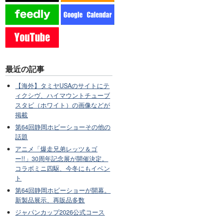
最近の記事
【海外】タミヤUSAのサイトにテ
ィクシヴ、ハイマウントチューブ
スタビ（ホワイト）の画像などが
掲載
第64回静岡ホビーショーその他の
話題
アニメ「爆走兄弟レッツ＆ゴ
ー!!」30周年記念展が開催決定。
コラボミニ四駆、今冬にもイベン
ト
第64回静岡ホビーショーが開幕。
新製品展示、再販品多数
ジャパンカップ2026公式コース