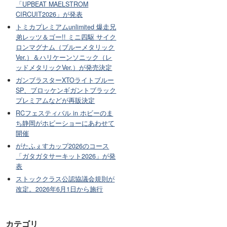
「UPBEAT MAELSTROM
CIRCUIT2026」が発表
トミカプレミアムunlimited 爆走兄
弟レッツ＆ゴー!! ミニ四駆 サイク
ロンマグナム（ブルーメタリック
Ver.）＆ハリケーンソニック（レ
ッドメタリックVer.）が発売決定
ガンブラスターXTOライトブルー
SP、ブロッケンギガントブラック
プレミアムなどが再販決定
RCフェスティバル in ホビーのま
ち静岡がホビーショーにあわせて
開催
がたふぇすカップ2026のコース
「ガタガタサーキット2026」が発
表
ストッククラス公認協議会規則が
改定。2026年6月1日から施行
カテゴリ