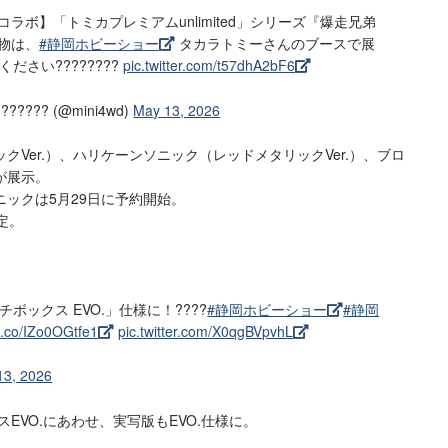
コラボ】「トミカプレミアムunlimited」シリーズ『爆走兄弟
実物は、
#静岡ホビーショー
タカラトミーさんのブースで展
ださい????????
pic.twitter.com/t57dhA2bF6
??? (@mini4wd)
May 13, 2026
Ver.）、ハリケーンソニック（レッドメタリックVer.）、ブロ
が展示。
ックは5月29日に予約開始。
定。
ボックス EVO.」仕様に！????
#静岡ホビーショー
#静岡
/t.co/IZo0OGtfe1
pic.twitter.com/X0qgBVpvhL
13, 2026
クスEVO.にあわせ、実写版もEVO.仕様に。