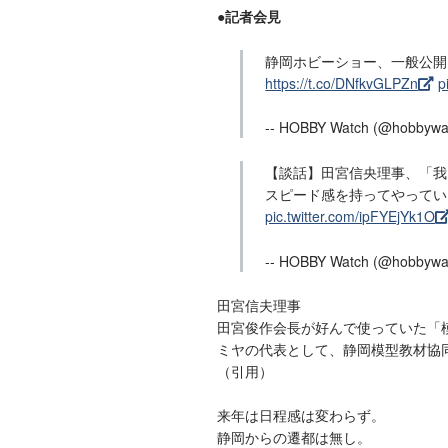
●記者会見
静岡ホビーショー、一般公
https://t.co/DNfkvGLPZn
p
-- HOBBY Watch (@hobbywa
【談話】田宮信央理事、「我
スピード感を持ってやってい
pic.twitter.com/ipFYEjYk1O
-- HOBBY Watch (@hobbywa
田宮信夫理事
田宮俊作会長が好んで使っていた「
ミヤの代表として、静岡模型教材協
（引用）
来年は日程感は変わらず。
静岡からの遷都は無し。