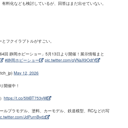
、有料化なども検討しているが、回答はまだ出せていない。
ーとフクイラプトルがすごい。
4回 静岡ホビーショー」5月13日より開催！展示情報まと
#静岡ホビーショー
pic.twitter.com/qVNaX9OdtY
tch_jp)
May 12, 2026
り開催中！
）
https://t.co/5l9BT753yW
ールプラモデル、塗料、カーモデル、鉄道模型、RCなどの写
ic.twitter.com/JdPurnBydz