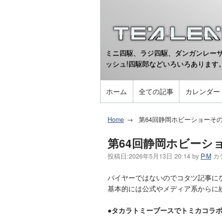
ミニ四駆、ラジ四駆、ダンガンレーサ
ッシュ!四駆郎などいろいろあります
ホーム
全ての記事
カレンダー
Home
第64回静岡ホビーショーそ
第64回静岡ホビーシ
投稿日:
2026年5月13日 20:14
by
P-M
カ
バイヤーではないのでコタツ記事に
基本的には公式やメディア系からに
●タカラトミーブースでトミカコラ