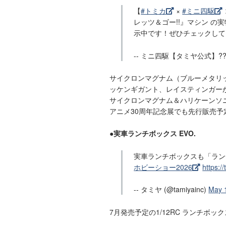
【
#トミカ
×
#ミニ四駆
レッツ＆ゴー!!』マシン の
示中です！ぜひチェックしてく
-- ミニ四駆【タミヤ公式】?????
サイクロンマグナム（ブルーメタリック
ッケンギガント、レイスティンガー
サイクロンマグナム＆ハリケーンソニ
アニメ30周年記念展でも先行販売予
●実車ランチボックス EVO.
実車ランチボックスも「ランチ
ホビーショー2026
https:/
-- タミヤ (@tamiyainc)
May 
7月発売予定の1/12RC ランチボッ