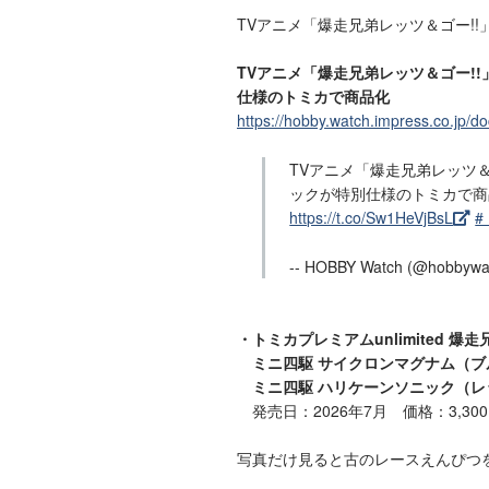
TVアニメ「爆走兄弟レッツ＆ゴー!
TVアニメ「爆走兄弟レッツ＆ゴー!
仕様のトミカで商品化
https://hobby.watch.impress.co.jp/
TVアニメ「爆走兄弟レッツ＆
ックが特別仕様のトミカで商
https://t.co/Sw1HeVjBsL
#
-- HOBBY Watch (@hobbywa
・トミカプレミアムunlimited 爆
ミニ四駆 サイクロンマグナム（ブル
ミニ四駆 ハリケーンソニック（レッ
発売日：2026年7月 価格：3,30
写真だけ見ると古のレースえんぴつ