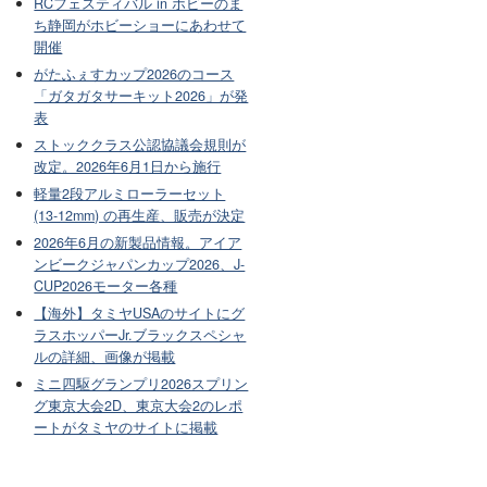
RCフェスティバル in ホビーのま
ち静岡がホビーショーにあわせて
開催
がたふぇすカップ2026のコース
「ガタガタサーキット2026」が発
表
ストッククラス公認協議会規則が
改定。2026年6月1日から施行
軽量2段アルミローラーセット
(13-12mm) の再生産、販売が決定
2026年6月の新製品情報。アイア
ンビークジャパンカップ2026、J-
CUP2026モーター各種
【海外】タミヤUSAのサイトにグ
ラスホッパーJr.ブラックスペシャ
ルの詳細、画像が掲載
ミニ四駆グランプリ2026スプリン
グ東京大会2D、東京大会2のレポ
ートがタミヤのサイトに掲載