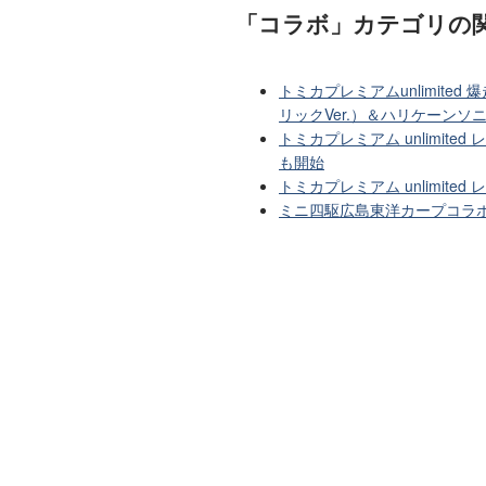
「コラボ」カテゴリ
の
トミカプレミアムunlimite
リックVer.）＆ハリケーンソ
トミカプレミアム unlimi
も開始
トミカプレミアム unlimit
ミニ四駆広島東洋カープコラボ