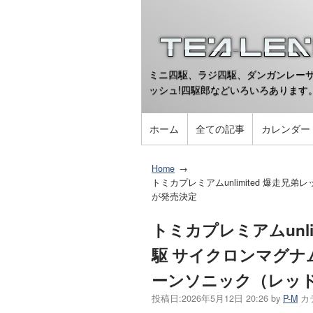
ミニ四駆、ラジ四駆、ダンガンレーサ
ッシュ!四駆郎などいろいろあります
ホーム
全ての記事
カレンダー
Home
トミカプレミアムunlimited 爆走兄
が発売決定
トミカプレミアムunli
駆 サイクロンマグナ
ーンソニック（レッド
投稿日:
2026年5月12日 20:26
by
P-M
カ