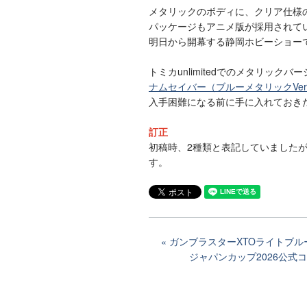
メタリックのボディに、クリア仕様
パッケージもアニメ版が採用されて
明日から開幕する静岡ホビーショー
トミカunlimitedでのメタリック
ナムセイバー（ブルーメタリックVer
入手困難になる前に手に入れておき
訂正
初稿時、2種類と表記していました
す。
ガンブラスターXTOライトブ
ジャパンカップ2026公式コース