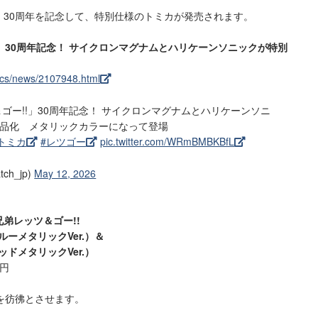
!」30周年を記念して、特別仕様のトミカが発売されます。
!」30周年記念！ サイクロンマグナムとハリケーンソニックが特別
docs/news/2107948.html
ゴー!!」30周年記念！ サイクロンマグナムとハリケーンソニ
品化 メタリックカラーになって登場
トミカ
#レツゴー
pic.twitter.com/WRmBMBKBfL
tch_jp)
May 12, 2026
走兄弟レッツ＆ゴー!!
ーメタリックVer.）＆
ドメタリックVer.）
0円
を彷彿とさせます。