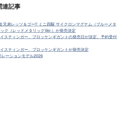
関連記事
d 爆走兄弟レッツ＆ゴー!! ミニ四駆 サイクロンマグナム（ブルーメタ
ニック（レッドメタリックVer.）が発売決定
ted レイスティンガー、ブロッケンギガントの発売日が決定。予約受付
ed レイスティンガー、ブロッケンギガントが発売決定
レーションモデル2026