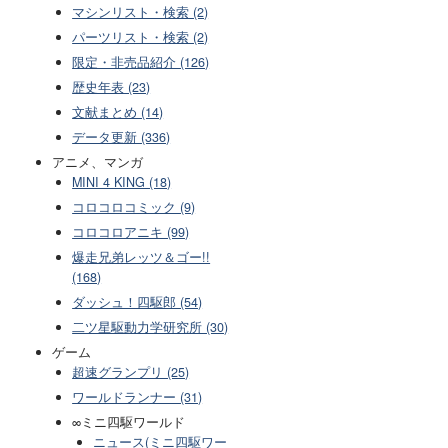
マシンリスト・検索 (2)
パーツリスト・検索 (2)
限定・非売品紹介 (126)
歴史年表 (23)
文献まとめ (14)
データ更新 (336)
アニメ、マンガ
MINI 4 KING (18)
コロコロコミック (9)
コロコロアニキ (99)
爆走兄弟レッツ＆ゴー!!
(168)
ダッシュ！四駆郎 (54)
二ツ星駆動力学研究所 (30)
ゲーム
超速グランプリ (25)
ワールドランナー (31)
∞ミニ四駆ワールド
ニュース(ミニ四駆ワー