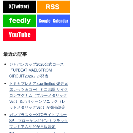
最近の記事
ジャパンカップ2026公式コース
「UPBEAT MAELSTROM
CIRCUIT2026」が発表
トミカプレミアムunlimited 爆走兄
弟レッツ＆ゴー!! ミニ四駆 サイク
ロンマグナム（ブルーメタリック
Ver.）＆ハリケーンソニック（レ
ッドメタリックVer.）が発売決定
ガンブラスターXTOライトブルー
SP、ブロッケンギガントブラック
プレミアムなどが再販決定