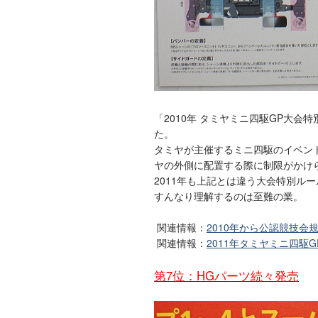
「2010年 タミヤミニ四駆GP大
た。
タミヤが主催するミニ四駆のイベン
ヤの外側に配置する際に制限がかけ
2011年も上記とは違う大会特別ル
すんなり理解するのは至難の業。
関連情報：
2010年から公認競技会
関連情報：
2011年タミヤミニ四駆
第7位：HGパーツ続々発売