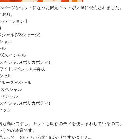
やパーツがセットになった限定キットが大量に発売されました。
とおり。
 バージョンII
ル
シャル(VSシャーシ)
ペシャル
ャル
XXスペシャル
ースペシャル(ポリカボディ)
ホワイトスペシャル※再販
シャル
ーブルースペシャル
ースペシャル
スペシャル
ースペシャル(ポリカボディ)
ンパック
格も高いですし、キットも既存のモノを使いまわしているので、
いうのが本音です。
率…って、のっけから文句ばかりですいません。