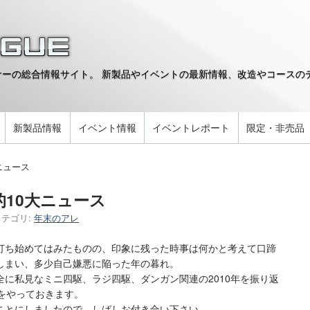
ーの総合情報サイト。 新製品やイベントの最新情報、改造やコースのデ
。
新製品情報
イベント情報
イベントレポート
限定・非売品
ニュース
的10大ニュース
カテゴリ:
年末のアレ
打ち始めてはみたものの、印象に残った時事は何かと考えて口蹄
しまい、多少自己嫌悪に陥った年の暮れ。
に私見なミニ四駆、ラジ四駆、ダンガン関連の2010年を振り返
をやっておきます。
ことにしましたので、しばしお付き合い下さい。