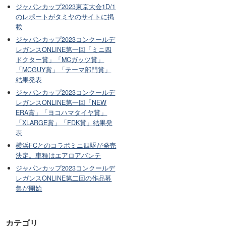
ジャパンカップ2023東京大会1D/1
のレポートがタミヤのサイトに掲
載
ジャパンカップ2023コンクールデ
レガンスONLINE第一回「ミニ四
ドクター賞」「MCガッツ賞」
「MCGUY賞」「テーマ部門賞」
結果発表
ジャパンカップ2023コンクールデ
レガンスONLINE第一回「NEW
ERA賞」「ヨコハマタイヤ賞」
「XLARGE賞」「FDK賞」結果発
表
横浜FCとのコラボミニ四駆が発売
決定。車種はエアロアバンテ
ジャパンカップ2023コンクールデ
レガンスONLINE第二回の作品募
集が開始
カテゴリ