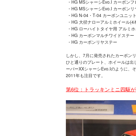
・HG MSシャーシEvo.I カーボ
・HG MSシャーシEvo.I カーボ
・HG N-04・T-04 カーボンユニッ
・HG 大径ナローアルミホイール(4本
・HG ローハイトタイヤ用 アルミホイ
・HG カーボンマルチワイドステー
・HG カーボンリヤステー
しかし、7月に発売されたカーボン
ひと通りのプレート、ホイールは出し
ーパーXXシャーシEvo.Iのように
2011年も注目です。
第6位：トラッキンミニ四駆が