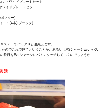
ンフロントワイドプレートセット
ンリヤワイドプレートセット
ト
)(ブルー)
ール(4本)(ブラック)
リヤステーでパッタリと途絶えます。
たのでこれで終了ということか、あるいはVSシャーシEvo.Iやス
、その役目をEvoシャーシにバトンタッチしていくのでしょうか。
復活