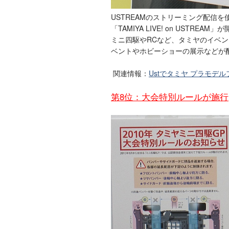
USTREAMのストリーミング配信
「TAMIYA LIVE! on USTREA
ミニ四駆やRCなど、タミヤのイベ
ベントやホビーショーの展示などが
関連情報：
Ustでタミヤ プラモデ
第8位：大会特別ルールが施行