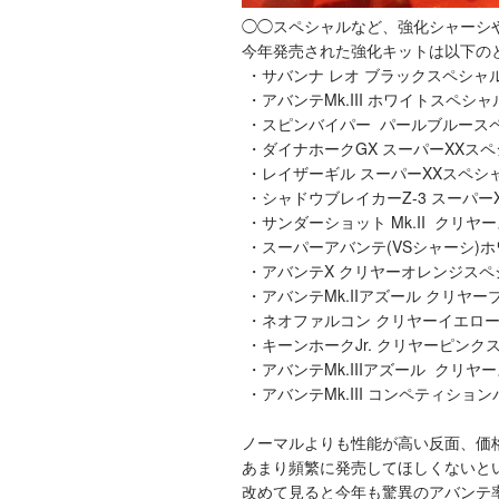
◯◯スペシャルなど、強化シャーシ
今年発売された強化キットは以下の
・サバンナ レオ ブラックスペシャル
・アバンテMk.III ホワイトスペシャ
・スピンバイパー パールブルースペ
・ダイナホークGX スーパーXXス
・レイザーギル スーパーXXスペシ
・シャドウブレイカーZ-3 スーパー
・サンダーショット Mk.II クリヤ
・スーパーアバンテ(VSシャーシ)
・アバンテX クリヤーオレンジスペ
・アバンテMk.IIアズール クリヤ
・ネオファルコン クリヤーイエロ
・キーンホークJr. クリヤーピンク
・アバンテMk.IIIアズール クリヤ
・アバンテMk.III コンペティショ
ノーマルよりも性能が高い反面、価
あまり頻繁に発売してほしくないと
改めて見ると今年も驚異のアバンテ