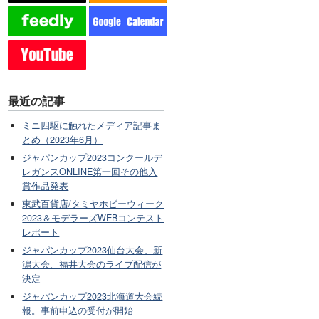
最近の記事
ミニ四駆に触れたメディア記事ま
とめ（2023年6月）
ジャパンカップ2023コンクールデ
レガンスONLINE第一回その他入
賞作品発表
東武百貨店/タミヤホビーウィーク
2023＆モデラーズWEBコンテスト
レポート
ジャパンカップ2023仙台大会、新
潟大会、福井大会のライブ配信が
決定
ジャパンカップ2023北海道大会続
報。事前申込の受付が開始