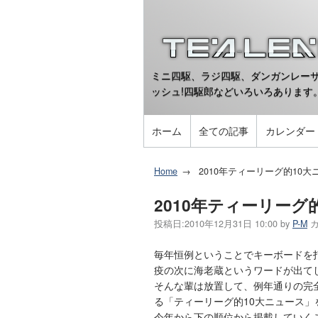
ミニ四駆、ラジ四駆、ダンガンレーサ
ッシュ!四駆郎などいろいろあります
ホーム
全ての記事
カレンダー
Home
2010年ティーリーグ的10大
2010年ティーリーグ
投稿日:
2010年12月31日 10:00
by
P-M
毎年恒例ということでキーボードを
疫の次に海老蔵というワードが出て
そんな輩は放置して、例年通りの完全
る「ティーリーグ的10大ニュース」
今年から下の順位から掲載していく