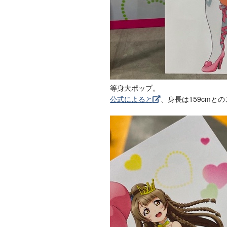
等身大ポップ。
公式によると
、身長は159cmと