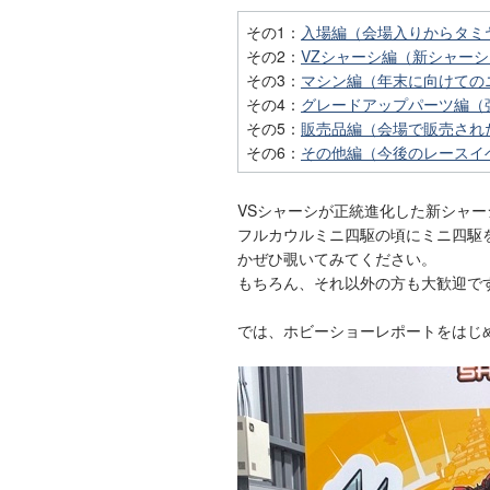
その1：
入場編（会場入りからタミ
その2：
VZシャーシ編（新シャーシ
その3：
マシン編（年末に向けての
その4：
グレードアップパーツ編（
その5：
販売品編（会場で販売され
その6：
その他編（今後のレースイ
VSシャーシが正統進化した新シャ
フルカウルミニ四駆の頃にミニ四駆
かぜひ覗いてみてください。
もちろん、それ以外の方も大歓迎で
では、ホビーショーレポートをはじ