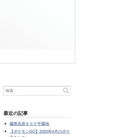
最近の記事
霧降高原キスゲ平園地
【ポケモンGO】2020年4月のポケ