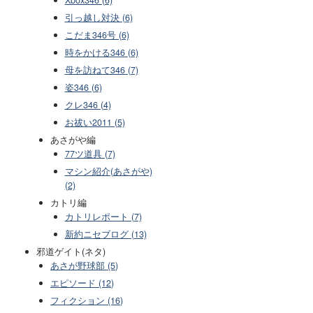
引っ越し対決 (6)
こだま346号 (6)
時をかける346 (6)
母を訪ねて346 (7)
姿346 (6)
クレ346 (4)
お祓い2011 (5)
あさがや編
77ツ道具 (7)
マシン紹介(あさがや)
(2)
カトリ編
カトリレポート (7)
新約ニセブログ (13)
邪道ゲイト(ネタ)
あさが野球部 (5)
エピソード (12)
フィクション (16)