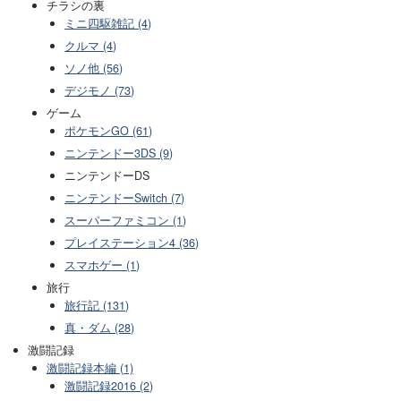
チラシの裏
ミニ四駆雑記 (4)
クルマ (4)
ソノ他 (56)
デジモノ (73)
ゲーム
ポケモンGO (61)
ニンテンドー3DS (9)
ニンテンドーDS
ニンテンドーSwitch (7)
スーパーファミコン (1)
プレイステーション4 (36)
スマホゲー (1)
旅行
旅行記 (131)
真・ダム (28)
激闘記録
激闘記録本編 (1)
激闘記録2016 (2)