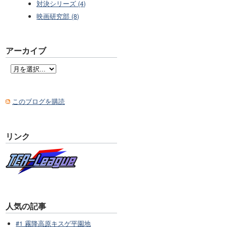
対決シリーズ (4)
映画研究部 (8)
アーカイブ
このブログを購読
リンク
人気の記事
#1 霧降高原キスゲ平園地