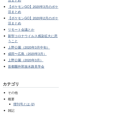
活まとめ
【ポケモンGO】2020年3月のポケ
活まとめ
【ポケモンGO】2020年2月のポケ
活まとめ
リモート会議とか
新型コロナウイルス感染拡大に思
うこと
上野公園（2020年3月中旬）
成田〜広島（2020年3月）
上野公園（2020年3月）
首都圏外郭放水路見学会
カテゴリ
その他
概要
増刊号とは (2)
雑記