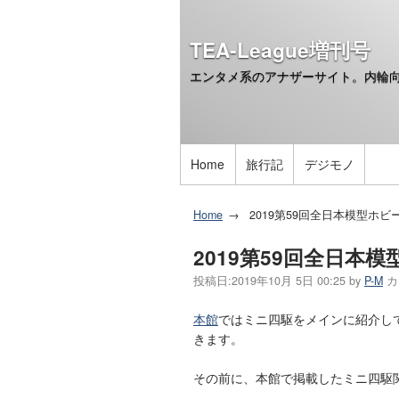
TEA-League増刊号
エンタメ系のアナザーサイト。内輪
Home
旅行記
デジモノ
Home
2019第59回全日本模型ホ
2019第59回全日
投稿日:
2019年10月 5日 00:25
by
P-M
カ
本館
ではミニ四駆をメインに紹介し
きます。
その前に、本館で掲載したミニ四駆