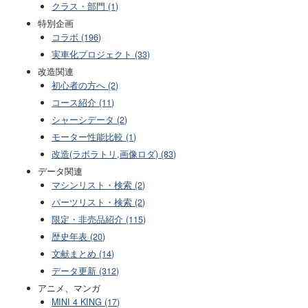
クラス・部門 (1)
特別企画
コラボ (196)
実車化プロジェクト (33)
改造関連
初心者の方へ (2)
コース紹介 (11)
シャーシデータ (2)
モーター性能比較 (1)
改造(ラボラトリ,画像ロダ) (83)
データ関連
マシンリスト・検索 (2)
パーツリスト・検索 (2)
限定・非売品紹介 (115)
歴史年表 (20)
文献まとめ (14)
データ更新 (312)
アニメ、マンガ
MINI 4 KING (17)