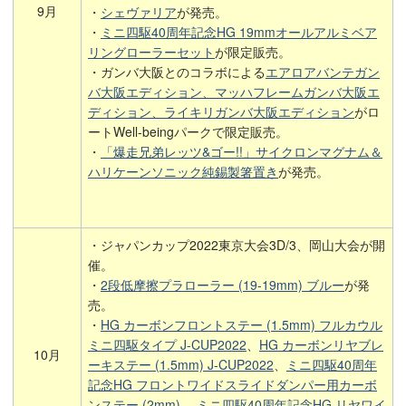
9月
・
シェヴァリア
が発売。
・
ミニ四駆40周年記念HG 19mmオールアルミベア
リングローラーセット
が限定販売。
・ガンバ大阪とのコラボによる
エアロアバンテガン
バ大阪エディション、マッハフレームガンバ大阪エ
ディション、ライキリガンバ大阪エディション
がロ
ートWell-beingパークで限定販売。
・
「爆走兄弟レッツ&ゴー!!」サイクロンマグナム＆
ハリケーンソニック純錫製箸置き
が発売。
・ジャパンカップ2022東京大会3D/3、岡山大会が開
催。
・
2段低摩擦プラローラー (19-19mm) ブルー
が発
売。
・
HG カーボンフロントステー (1.5mm) フルカウル
ミニ四駆タイプ J-CUP2022
、
HG カーボンリヤブレ
10月
ーキステー (1.5mm) J-CUP2022
、
ミニ四駆40周年
記念HG フロントワイドスライドダンパー用カーボ
ンステー (2mm)
、
ミニ四駆40周年記念HG リヤワイ