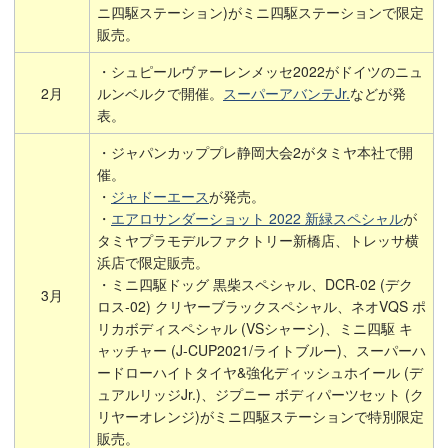
ニ四駆ステーション)がミニ四駆ステーションで限定
販売。
・シュピールヴァーレンメッセ2022がドイツのニュ
2月
ルンベルクで開催。
スーパーアバンテJr.
などが発
表。
・ジャパンカッププレ静岡大会2がタミヤ本社で開
催。
・
ジャドーエース
が発売。
・
エアロサンダーショット 2022 新緑スペシャル
が
タミヤプラモデルファクトリー新橋店、トレッサ横
浜店で限定販売。
・ミニ四駆ドッグ 黒柴スペシャル、DCR-02 (デク
3月
ロス-02) クリヤーブラックスペシャル、ネオVQS ポ
リカボディスペシャル (VSシャーシ)、ミニ四駆 キ
ャッチャー (J-CUP2021/ライトブルー)、スーパーハ
ードローハイトタイヤ&強化ディッシュホイール (デ
ュアルリッジJr.)、ジプニー ボディパーツセット (ク
リヤーオレンジ)がミニ四駆ステーションで特別限定
販売。