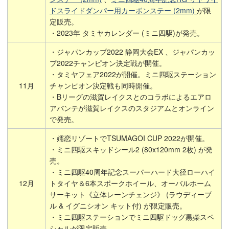
ドスライドダンパー用カーボンステー (2mm)
が限
定販売。
・2023年 タミヤカレンダー (ミニ四駆)が発売。
・ジャパンカップ2022 静岡大会EX 、ジャパンカッ
プ2022チャンピオン決定戦が開催。
・タミヤフェア2022が開催。ミニ四駆ステーション
11月
チャンピオン決定戦も同時開催。
・Bリーグの滋賀レイクスとのコラボによるエアロ
アバンテが滋賀レイクスのスタジアムとオンライン
で発売。
・嬬恋リゾートでTSUMAGOI CUP 2022が開催。
・ミニ四駆スキッドシール2 (80x120mm 2枚) が発
売。
・ミニ四駆40周年記念スーパーハード大径ローハイ
12月
トタイヤ＆6本スポークホイール、オーバルホーム
サーキット《立体レーンチェンジ》 (ラウディーブ
ル & イグニシオン キット付) が限定販売。
・ミニ四駆ステーションでミニ四駆ドッグ黒柴スペ
シャルが限定販売。