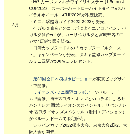
・HG カーボンマルチワイドリヤステー (1.5mm) J-
CUP2022、スーパーハードローハイトタイヤ&スパ
イラルホイール J-CUP2022が限定販売。
・ミニ四駆超速ガイド2022-2023が発売。
8月
・ベガルタ仙台とのコラボによるエアロアバンテ ベ
ガルタ仙台ver.が、カーサベガルタと宮城県内のコ
ジマ4店舗で限定販売。
・日清カップヌードルの「カップヌードルクエス
ト」キャンペーンが発表。タミヤ監修カップヌード
ルミニ四駆が500名にプレゼント。
・
第60回全日本模型ホビーショー
が東京ビッグサイ
トで開催。
・
ライオンズ×ミニ四駆コラボデー
がベルーナドー
ムで開催。埼玉西武ライオンズとのコラボによるサ
バンナレオ 西武ライオンズスペシャル、サバンナレ
オ 西武ライオンズスペシャル（源田エディション）
がベルーナドームで限定販売。
・ジャパンカップ2022熊本大会、東京大会2D/2、大
阪大会が開催。