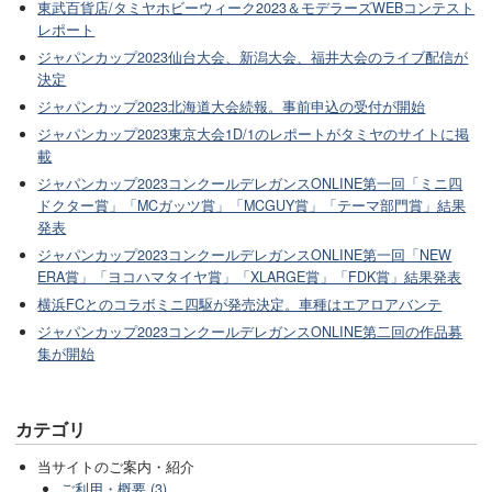
東武百貨店/タミヤホビーウィーク2023＆モデラーズWEBコンテスト
レポート
ジャパンカップ2023仙台大会、新潟大会、福井大会のライブ配信が
決定
ジャパンカップ2023北海道大会続報。事前申込の受付が開始
ジャパンカップ2023東京大会1D/1のレポートがタミヤのサイトに掲
載
ジャパンカップ2023コンクールデレガンスONLINE第一回「ミニ四
ドクター賞」「MCガッツ賞」「MCGUY賞」「テーマ部門賞」結果
発表
ジャパンカップ2023コンクールデレガンスONLINE第一回「NEW
ERA賞」「ヨコハマタイヤ賞」「XLARGE賞」「FDK賞」結果発表
横浜FCとのコラボミニ四駆が発売決定。車種はエアロアバンテ
ジャパンカップ2023コンクールデレガンスONLINE第二回の作品募
集が開始
カテゴリ
当サイトのご案内・紹介
ご利用・概要 (3)