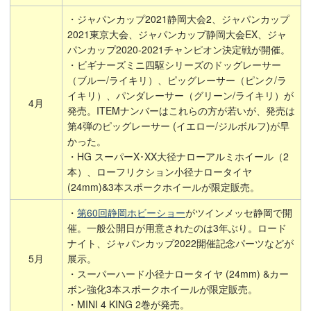
・ジャパンカップ2021静岡大会2、ジャパンカップ
2021東京大会、ジャパンカップ静岡大会EX、ジャ
パンカップ2020-2021チャンピオン決定戦が開催。
・ビギナーズミニ四駆シリーズのドッグレーサー
（ブルー/ライキリ）、ピッグレーサー（ピンク/ラ
イキリ）、パンダレーサー（グリーン/ライキリ）が
4月
発売。ITEMナンバーはこれらの方が若いが、発売は
第4弾のピッグレーサー (イエロー/ジルボルフ)が早
かった。
・HG スーパーX･XX大径ナローアルミホイール（2
本）、ローフリクション小径ナロータイヤ
(24mm)&3本スポークホイールが限定販売。
・
第60回静岡ホビーショー
がツインメッセ静岡で開
催。一般公開日が用意されたのは3年ぶり。ロード
ナイト、ジャパンカップ2022開催記念パーツなどが
5月
展示。
・スーパーハード小径ナロータイヤ (24mm) &カー
ボン強化3本スポークホイールが限定販売。
・MINI 4 KING 2巻が発売。