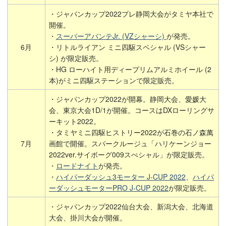
・ジャパンカップ2022プレ静岡大会がタミヤ本社で
開催。
・
スーパーアバンテJr. (VZシャーシ)
が発売。
6月
・リトルライアン ミニ四駆スペシャル (VSシャー
シ) が限定販売。
・HG ローハイト用ディープリムアルミホイール (2
本)がミニ四駆ステーションで限定販売。
・ジャパンカップ2022が開幕。静岡大会、愛媛大
会、東京大会1D/1が開催。コースはDXローリングサ
ーキット2022。
・タミヤミニ四駆ヒストリー2022が石巻の石ノ森萬
7月
画館で開催。スパークルージュ「ハリケーンジョー
2022ver.サイボーグ009スぺシャル」が限定販売。
・
ロードナイト
が発売。
・
ハイパーダッシュ3モーター J-CUP 2022
、
ハイパ
ーダッシュモーターPRO J-CUP 2022
が限定販売。
・ジャパンカップ2022仙台大会、新潟大会、北海道
大会、掛川大会が開催。